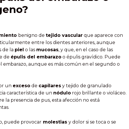
geno?
imiento
benigno de
tejido vascular
que aparece con
rticularmente entre los dientes anteriores, aunque
s de la
piel
o las
mucosas
, y que, en el caso de las
re de
épulis del embarazo
o épulis gravídico. Puede
l embarazo, aunque es más común en el segundo o
or un
exceso
de
capilares
y tejido de granulado
cia característica de un
nódulo
rojo brillante o violáceo.
 la presencia de pus, esta afección no está
tas.
o, puede provocar
molestias
y dolor si se toca o se