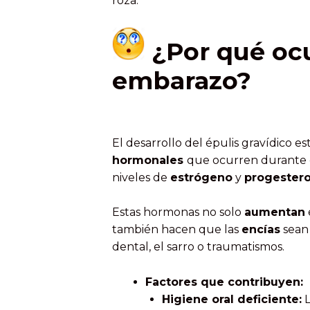
roza.
¿Por qué ocu
embarazo?
El desarrollo del épulis gravídico 
hormonales
que ocurren durante
niveles de
estrógeno
y
progester
Estas hormonas no solo
aumentan
también hacen que las
encías
sea
dental, el sarro o traumatismos.
Factores que contribuyen:
Higiene oral deficiente:
L