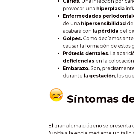
Caries.
Una infección por cari
provocar una
hiperplasia
infl
Enfermedades periodontal
de una
hipersensibilidad
de
acabará con la
pérdida
del di
Golpes.
Como decíamos anter
causar la formación de estos
Prótesis dentales
. La apari
deficiencias
en la colocación 
Embarazo.
Son, precisamente,
durante la
gestación
, los q
Síntomas de
El granuloma piógeno se presenta
(unida a la encía mediante un tall