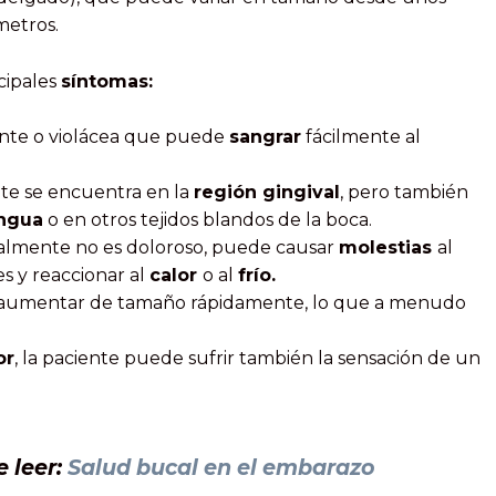
metros.
cipales
síntomas:
lante o violácea que puede
sangrar
fácilmente al
e se encuentra en la
región gingival
, pero también
ngua
o en otros tejidos blandos de la boca.
mente no es doloroso, puede causar
molestias
al
es y reaccionar al
calor
o al
frío.
umentar de tamaño rápidamente, lo que a menudo
or
, la paciente puede sufrir también la sensación de un
e leer:
Salud bucal en el embarazo