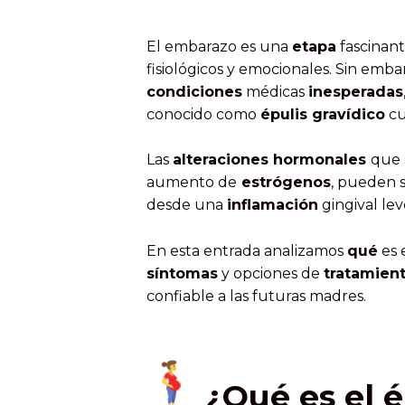
El embarazo es una
etapa
fascinant
fisiológicos y emocionales. Sin emb
condiciones
médicas
inesperadas
conocido como
épulis gravídico
cu
Las
alteraciones hormonales
que 
aumento de
estrógenos
, pueden s
desde una
inflamación
gingival lev
En esta entrada analizamos
qué
es 
síntomas
y opciones de
tratamien
confiable a las futuras madres.
¿Qué es el 