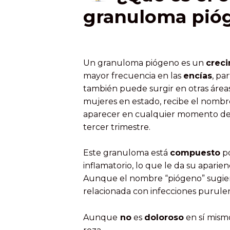
granuloma pió
Un granuloma piógeno es un
crec
mayor frecuencia en las
encías
, pa
también puede surgir en otras área
mujeres en estado, recibe el nomb
aparecer en cualquier momento de
tercer trimestre.
Este granuloma está
compuesto
p
inflamatorio, lo que le da su aparien
Aunque el nombre “piógeno” sugiere
relacionada con infecciones purulen
Aunque
no
es
doloroso
en sí mism