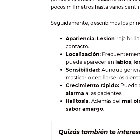
pocos milímetros hasta varios centí
Seguidamente, describimos los prin
Apariencia:
Lesión
roja bril
contacto.
Localización:
Frecuentement
puede aparecer en
labios
,
le
Sensibilidad:
Aunque general
masticar o cepillarse los dient
Crecimiento rápido:
Puede a
alarma
a las pacientes.
Halitosis.
Además del
mal ol
sabor amargo.
Quizás también te interes