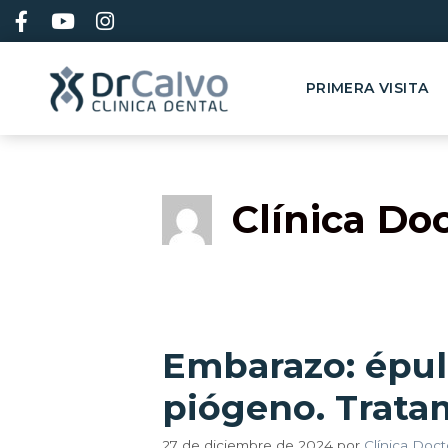
contenido
PRIMERA VISITA
Clínica Doc
Embarazo: épul
piógeno. Trata
27 de diciembre de 2024
por
Clínica Doct