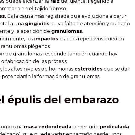
es puede alcanzar la
raíz
del diente, llegando a
amatoria en el tejido fibroso.
es.
Es la causa más registrada que evoluciona a partir
ntal a una
gingivitis
; cuya falta de atención y cuidado
ente y la aparición de
granulomas
.
iormente, los
impactos
o actos repetitivos pueden
 granulomas piógenos.
ción de granulomas responde también cuando hay
o fabricación de las prótesis.
 los altos niveles de hormonas
esteroides
que se dan
ue potenciarán la formación de granulomas.
l épulis del embarazo
 como una
masa redondeada
, a menudo
pediculada
o delgado), que puede variar en tamaño desde unos