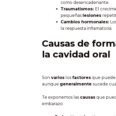
como desencadenante.
Traumatismos:
El crecim
pequeñas
lesiones
repetit
Cambios hormonales:
Los
la respuesta inflamatoria.
Causas de form
la cavidad oral
Son
varios
los
factores
que pueden 
aunque
generalmente
sucede cua
Te exponemos las
causas
que puede
embarazo: