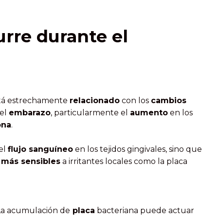
rre durante el
está estrechamente
relacionado
con los
cambios
 el
embarazo
, particularmente el
aumento
en los
ona
.
el
flujo sanguíneo
en los tejidos gingivales, sino que
n
más sensibles
a irritantes locales como la placa
a acumulación de
placa
bacteriana puede actuar