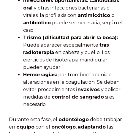
Infecciones oportunistas:
Candidiasis
oral
y otras infecciones bacterianas o
virales; la profilaxis con
antimicótico
o
antibiótico
puede ser necesaria, según el
caso.
Trismo (dificultad para abrir la boca):
Puede aparecer especialmente
tras
radioterapia
en cabeza y cuello. Los
ejercicios de fisioterapia mandibular
pueden ayudar.
Hemorragias:
por trombocitopenia o
alteraciones en la coagulación. Se deben
evitar procedimientos
invasivos
y aplicar
medidas de
control de sangrado
si es
necesario.
Durante esta fase, el
odontólogo
debe trabajar
en
equipo
con el
oncólogo
,
adaptando
las