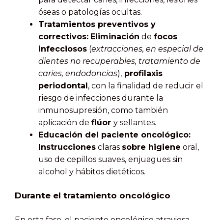
óseas o patologías ocultas.
Tratamientos preventivos y
correctivos:
Eliminación
de
focos
infecciosos
(
extracciones, en especial
de
dientes no recuperables
, tratamiento de
caries, endodoncias
),
profilaxis
periodontal
, con la finalidad de reducir el
riesgo de infecciones durante la
inmunosupresión, como también
aplicación de
flúor
y sellantes.
Educación del paciente oncológico:
Instrucciones
claras
sobre higiene
oral,
uso de cepillos suaves, enjuagues sin
alcohol y hábitos dietéticos.
Durante el tratamiento oncológico
En esta fase, el paciente oncológico atraviesa