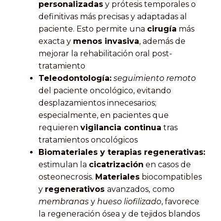
personalizadas
y prótesis temporales o
definitivas más precisas y adaptadas al
paciente. Esto permite una
cirugía
más
exacta y
menos invasiva
, además de
mejorar la rehabilitación oral post-
tratamiento
Teleodontología:
seguimiento remoto
del paciente oncológico, evitando
desplazamientos innecesarios;
especialmente, en pacientes que
requieren
vigilancia continua
tras
tratamientos oncológicos
Biomateriales y terapias regenerativas:
estimulan la
cicatrización
en casos de
osteonecrosis.
M
ateriales
biocompatibles
y
regenerativos
avanzados,
como
membranas
y
hueso liofilizado
, favorece
la regeneración ósea y de tejidos blandos