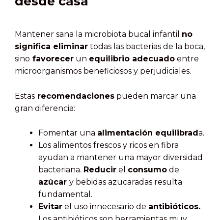
desde casa
Mantener sana la microbiota bucal infantil
no
significa eliminar
todas las bacterias de la boca,
sino
favorecer
un
equilibrio adecuado
entre
microorganismos beneficiosos y perjudiciales.
Estas
recomendaciones
pueden marcar una
gran diferencia:
Fomentar una
alimentación equilibrad
a.
Los alimentos frescos y ricos en fibra
ayudan a mantener una mayor diversidad
bacteriana.
Reducir
el
consumo
de
azúcar
y bebidas azucaradas resulta
fundamental.
Evitar
el uso innecesario de
antibióticos.
Los antibióticos son herramientas muy