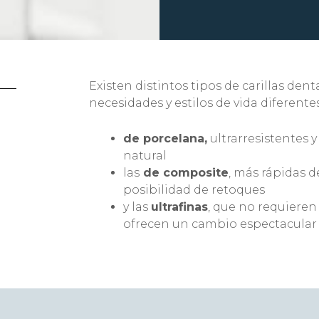
Existen distintos tipos de carillas den
necesidades y estilos de vida diferentes
de porcelana,
ultrarresistentes 
natural
las
de composite
, más rápidas d
posibilidad de retoques
y las
ultrafinas
, que no requieren 
ofrecen un cambio espectacular 