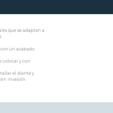
tales que se adaptan a
:
y con un acabado
e colocar y con
tallar el diente y
sin invasión.