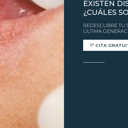
EXISTEN DI
¿CUÁLES S
REDESCUBRE TU 
ÚLTIMA GENERAC
1ª CITA GRATU