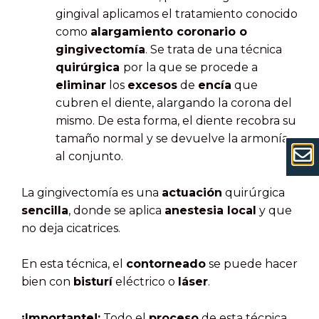
gingival aplicamos el tratamiento conocido
como
alargamiento coronario o
gingivectomía
. Se trata de una técnica
quirúrgica
por la que se procede a
eliminar
los
excesos
de
encía
que
cubren el diente, alargando la corona del
mismo. De esta forma, el diente recobra su
tamaño normal y se devuelve la armonía
al conjunto.
La gingivectomía es una
actuación
quirúrgica
sencilla
, donde se aplica
anestesia local
y que
no deja cicatrices.
En esta técnica, el
contorneado
se puede hacer
bien con
bisturí
eléctrico o
láser
.
¡Importante!:
Todo el
proceso
de esta técnica