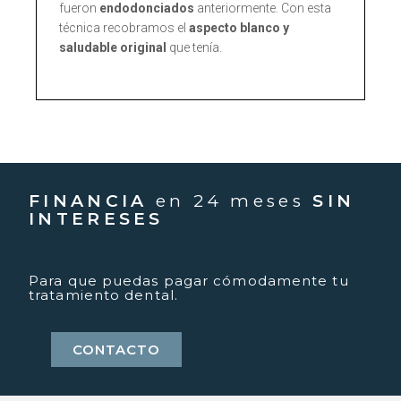
fueron
endodonciados
anteriormente. Con esta
técnica recobramos el
aspecto blanco y
saludable original
que tenía.
FINANCIA
en 24 meses
SIN
INTERESES
Para que puedas pagar cómodamente tu
tratamiento dental.
CONTACTO