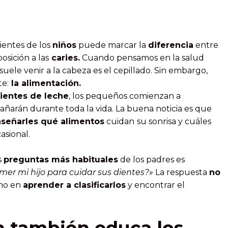
ientes de los
niños
puede marcar la
diferencia
entre
sición a las
caries.
Cuando pensamos en la salud
suele venir a la cabeza es el cepillado. Sin embargo,
te:
la alimentación.
ientes de leche
, los pequeños comienzan a
ñarán durante toda la vida. La buena noticia es que
señarles qué alimentos
cuidan
su sonrisa y cuáles
asional.
s
preguntas más habituales
de los padres es
er mi hijo para cuidar sus dientes?»
La respuesta
no
sino en
aprender a clasificarlos
y encontrar el
n también educa los