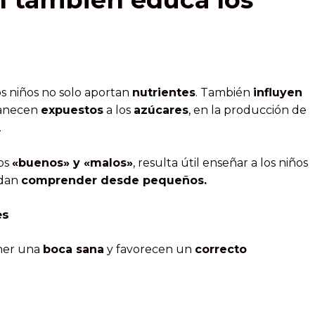
os niños no solo aportan
nutrientes
. También
influyen
manecen
expuestos
a los
azúcares
, en la producción de
.
tos
«buenos» y «malos»
, resulta útil enseñar a los niños
edan
comprender desde pequeños.
es
ner una
boca sana
y favorecen un
correcto