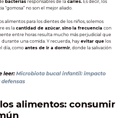
 de
bacterias
responsables de la
caries.
Es decir, los
ia “gomosa” no son el mejor aliado.
 alimentos para los dientes de los niños, solemos
re es la
cantidad de azúcar
,
sino
la frecuencia
con
mente entre horas resulta mucho más perjudicial que
 durante una comida. Y recuerda, hay
evitar que
los
el día, como
antes de ir a dormir
, donde la salivación
e leer:
Microbiota bucal infantil: impacto
y defensas
los alimentos: consumir
omún