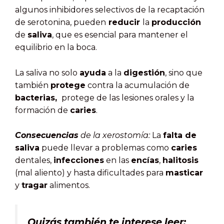
algunos inhibidores selectivos de la recaptación
de serotonina, pueden
reducir
la
producción
de
saliva
, que es esencial para mantener el
equilibrio en la boca.
La saliva no solo
ayuda
a la
digestión
, sino que
también
protege
contra la acumulación de
bacterias,
protege de las lesiones orales y la
formación de
caries
.
Consecuencias
de la xerostomía:
La
falta de
saliva
puede llevar a problemas como
caries
dentales,
infecciones
en las
encías
,
halitosis
(mal aliento) y hasta dificultades para
masticar
y
tragar
alimentos.
Quizás también te interese leer: