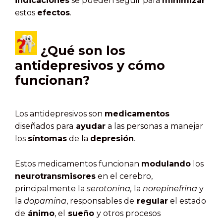
indicaciones
se pueden seguir para
minimizar
estos
efectos
.
¿Qué son los
antidepresivos y cómo
funcionan?
Los antidepresivos son
medicamentos
diseñados para
ayudar
a las personas a manejar
los
síntomas
de la
depresión
.
Estos medicamentos funcionan
modulando
los
neurotransmisores
en el cerebro,
principalmente la
serotonina,
la
norepinefrina
y
la
dopamina
, responsables de
regular
el estado
de
ánimo
, el
sueño
y otros procesos