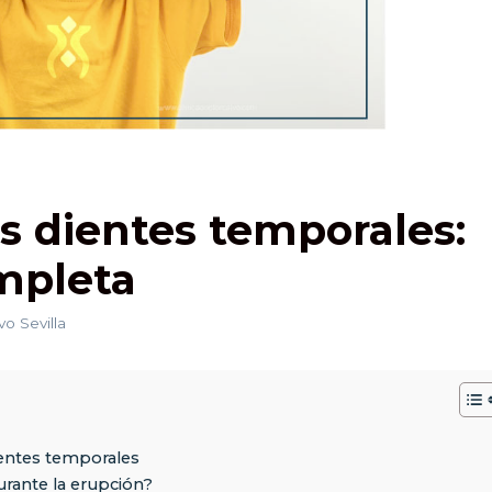
s dientes temporales:
mpleta
vo Sevilla
ientes temporales
rante la erupción?