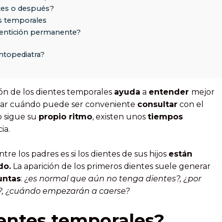
ntes o después?
es temporales
dentición permanente?
ntopediatra?
ón de los dientes temporales
ayuda
a
entender
mejor
ectar cuándo puede ser conveniente
consultar
con el
o sigue su
propio ritmo
, existen unos
tiempos
ia.
re los padres es si los dientes de sus hijos
están
do.
La aparición de los primeros dientes suele generar
untas
:
¿es normal que aún no tenga dientes?, ¿por
s?, ¿cuándo empezarán a caerse?
ientes temporales?