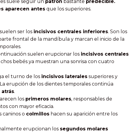
les suele seguir un
patrón
bastante
predecible.
es aparecen antes
que los superiores.
suelen ser los
incisivos centrales inferiores
. Son los
parte frontal de la mandíbula y marcan el inicio de la
mporales.
continuación suelen erupcionar los
incisivos centrales
uchos bebés ya muestran una sonrisa con cuatro
a el turno de los
incisivos laterales
superiores y
. La erupción de los dientes temporales continúa
 atrás
.
arecen los
primeros molares
, responsables de
tos con mayor eficacia.
s caninos o
colmillos
hacen su aparición entre los
nalmente erupcionan los
segundos molares