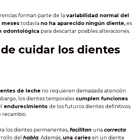
erencias forman parte de la
variabilidad normal del
18 meses
todavía
no ha aparecido
ningún diente,
es
n odontológica
para descartar posibles alteraciones.
de cuidar los dientes
ientes de leche
no requieren demasiada atención
bargo, los dientes temporales
cumplen funciones
el
endurecimiento
de los futuros dientes definitivos.
 recambio.
ra los dientes permanentes,
facilitan
una
correcta
rrollo del
habla
. Además,
una caries
en un diente