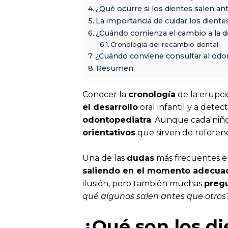
¿Qué ocurre si los dientes salen a
La importancia de cuidar los dient
¿Cuándo comienza el cambio a la 
Cronología del recambio dental
¿Cuándo conviene consultar al odo
Resumen
Conocer la
cronología
de la erupci
el desarrollo
oral infantil y a det
odontopediatra
. Aunque cada niñ
orientativos
que sirven de referenc
Una de las
dudas
más frecuentes ent
saliendo en el momento adecua
ilusión, pero también muchas
preg
qué algunos salen antes que otro
¿Qué son los d