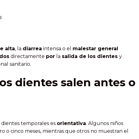
s
e alta
, la
diarrea
intensa o el
malestar general
ados
directamente
por
la
salida de los dientes
y
al sanitario.
los dientes salen antes o
s dientes temporales es
orientativa
. Algunos niños
atro o cinco meses, mientras que otros no muestran el