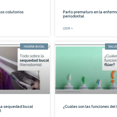
os colutorios
Parto prematuro en la enfer
periodontal
LEER >
HIGIENE BUCAL
SALU
la sequedad bucal
¿Cuáles son las funciones del 
)