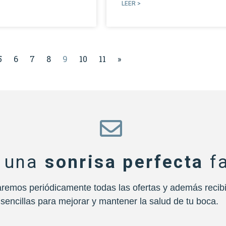
LEER >
5
6
7
8
9
10
11
»
una
sonrisa perfecta
fa
remos periódicamente todas las ofertas y además recibi
sencillas para mejorar y mantener la salud de tu boca.