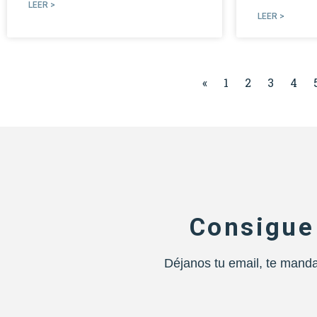
LEER >
LEER >
«
1
2
3
4
Consigue
Déjanos tu email, te manda