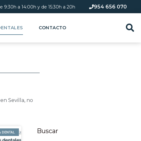
954 656 070
de 9:30h a 14:00h y de 15:30h a 20h​
DENTALES
CONTACTO
en Sevilla, no
Buscar
A DENTAL